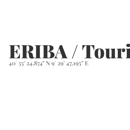
ERIBA / Touri
40° 55' 24.874" N 9° 29' 47.195" E