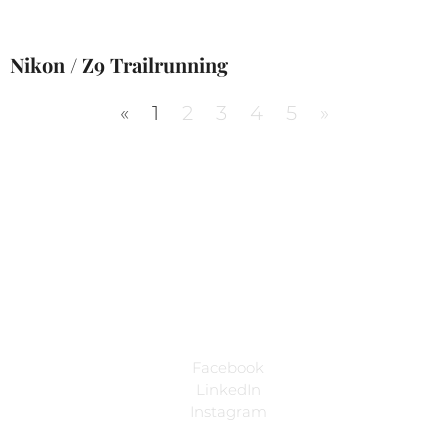
Nikon / Z9 Trailrunning
«
1
2
3
4
5
»
Follow Us
Facebook
LinkedIn
Instagram